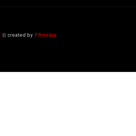
z
|| created by
PRmedia