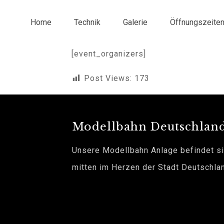
Home
Technik
Galerie
Öffnungszeite
[event_organizers]
Post Views:
173
Modellbahn Deutschlan
Unsere Modellbahn Anlage befindet s
mitten im Herzen der Stadt Deutschla