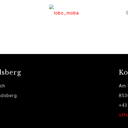
n
dsberg
Ko
ich
Am 
ndsberg.
853
+43
off